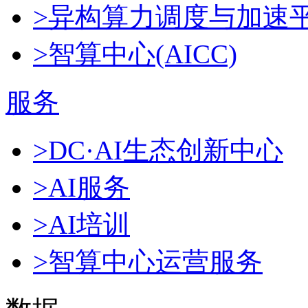
>异构算力调度与加速
>智算中心(AICC)
服务
>DC·AI生态创新中心
>AI服务
>AI培训
>智算中心运营服务