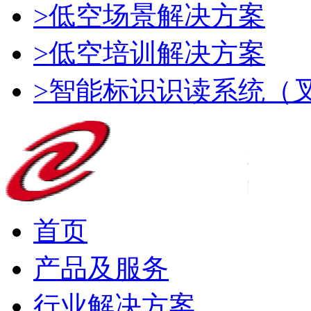
>低空场景解决方案
>低空培训解决方案
>智能标识识读系统（
首页
产品及服务
行业解决方案