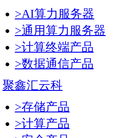
>AI算力服务器
>通用算力服务器
>计算终端产品
>数据通信产品
聚鑫汇云科
>存储产品
>计算产品