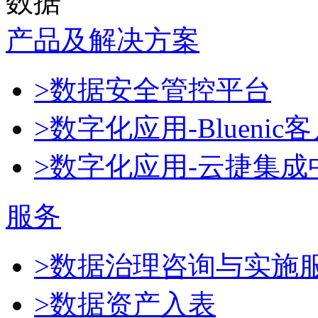
数据
产品及解决方案
>数据安全管控平台
>数字化应用-Blueni
>数字化应用-云捷集成
服务
>数据治理咨询与实施
>数据资产入表