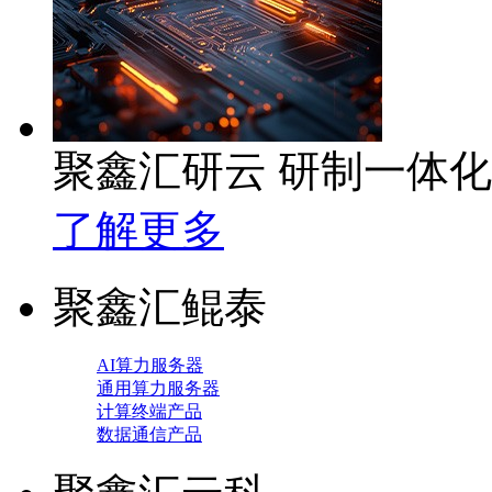
聚鑫汇研云 研制一体
了解更多
聚鑫汇鲲泰
AI算力服务器
通用算力服务器
计算终端产品
数据通信产品