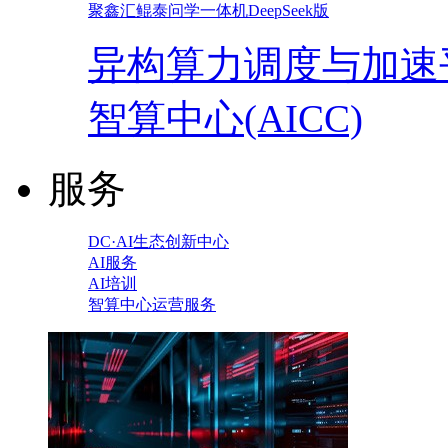
聚鑫汇鲲泰问学一体机DeepSeek版
异构算力调度与加速
智算中心(AICC)
服务
DC·AI生态创新中心
AI服务
AI培训
智算中心运营服务