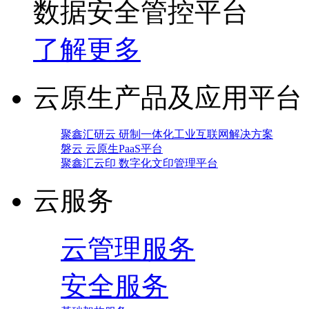
数据安全管控平台
了解更多
云原生产品及应用平台
聚鑫汇研云 研制一体化工业互联网解决方案
磐云 云原生PaaS平台
聚鑫汇云印 数字化文印管理平台
云服务
云管理服务
安全服务