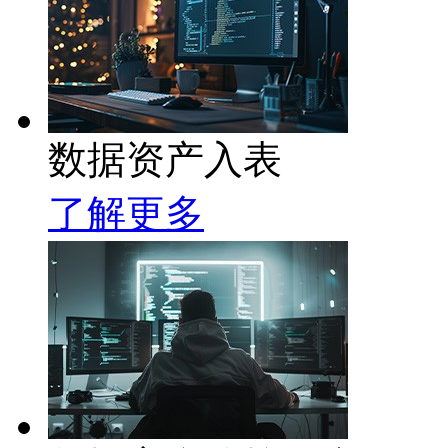
数据资产入表
了解更多